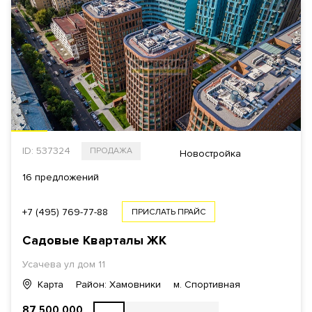
ПОКАЗАТЬ
13
Еще фильтры
ID: 537324
ПРОДАЖА
Новостройка
16 предложений
+7 (495) 769-77-88
ПРИСЛАТЬ ПРАЙС
Садовые Кварталы
ЖК
Усачева ул
дом 11
Карта
Район: Хамовники
м. Спортивная
87 500 000