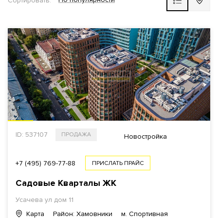
Сортировать:
Новостройка
ЖК ВЫБОР
РАЙОН
ВЫБРАТЬ НА КАРТЕ
СТОИМОСТЬ
ID: 537107
ПРОДАЖА
Общая
За 1 м²
Новостройка
+7 (495) 769-77-88
ПРИСЛАТЬ ПРАЙС
Садовые Кварталы ЖК
$
€
₿
₽
Усачева ул дом 11
Карта
Район: Хамовники
м. Спортивная