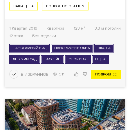
ВАША ЦЕНА
ВОПРОС ПО ОБЪЕКТУ
1 Квартал 2019
Квартира
123 м²
3.3 м потолки
12 этаж
Без отделки
ПАНОРАМНЫЙ ВИД
ПАНОРАМНЫЕ ОКНА
ШКОЛА
ДЕТСКИЙ САД
БАССЕЙН
СПОРТЗАЛ
ЕЩЕ +
911
ПОДРОБНЕЕ