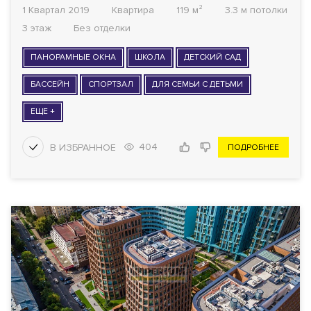
1 Квартал 2019
Квартира
119 м²
3.3 м потолки
3 этаж
Без отделки
ПАНОРАМНЫЕ ОКНА
ШКОЛА
ДЕТСКИЙ САД
БАССЕЙН
СПОРТЗАЛ
ДЛЯ СЕМЬИ С ДЕТЬМИ
ЕЩЕ +
404
ПОДРОБНЕЕ