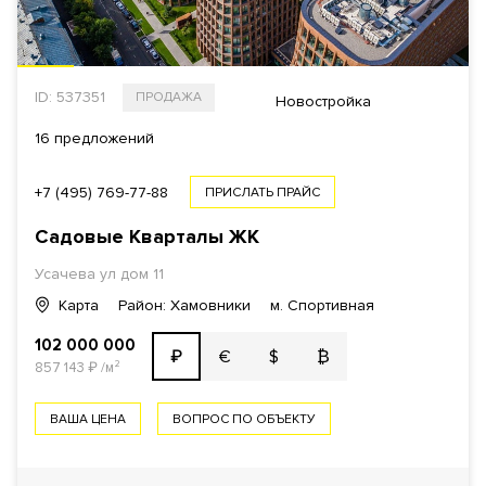
ID: 537351
ПРОДАЖА
Новостройка
16 предложений
+7 (495) 769-77-88
ПРИСЛАТЬ ПРАЙС
Садовые Кварталы
ЖК
Усачева ул
дом 11
Карта
Район: Хамовники
м. Спортивная
102 000 000
€
$
₿
₽
857 143
₽
/м²
ВАША ЦЕНА
ВОПРОС ПО ОБЪЕКТУ