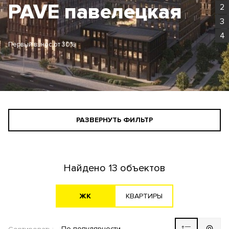
Родина Парк
2
3
4
Первый взнос от 30%
РАЗВЕРНУТЬ ФИЛЬТР
СТАНДАРТНЫЙ ПОИСК
ПОИСК ДЛЯ ИНВЕСТОРА
Найдено
13 объектов
АГЕНТАМ
ЖK
KВАРТИРЫ
По популярности