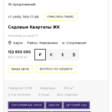
16 предложений
+7 (495) 769-77-88
ПРИСЛАТЬ ПРАЙС
Садовые Кварталы
ЖК
Усачева ул
дом 11
Карта
Район: Хамовники
м. Спортивная
132 650 000
€
$
₿
₽
850 321
₽
/м²
ВАША ЦЕНА
ВОПРОС ПО ОБЪЕКТУ
1 Квартал 2019
Квартира
156 м²
3.3 м потолки
8 этаж
Без отделки
ПАНОРАМНЫЕ ОКНА
ШКОЛА
ДЕТСКИЙ САД