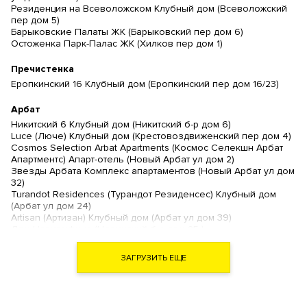
Резиденция на Всеволожском Клубный дом (Всеволожский
пер дом 5)
Барыковские Палаты ЖК (Барыковский пер дом 6)
Остоженка Парк-Палас ЖК (Хилков пер дом 1)
Пречистенка
Еропкинский 16 Клубный дом (Еропкинский пер дом 16/23)
Арбат
Никитский 6 Клубный дом (Никитский б-р дом 6)
Luce (Люче) Клубный дом (Крестовоздвиженский пер дом 4)
Cosmos Selection Arbat Apartments (Космос Селекшн Арбат
Апартментс) Апарт-отель (Новый Арбат ул дом 2)
Звезды Арбата Комплекс апартаментов (Новый Арбат ул дом
32)
Turandot Residences (Турандот Резиденсес) Клубный дом
(Арбат ул дом 24)
Artisan (Артизан) Клубный дом (Арбат ул дом 39)
Дом Наркомфина (Новинский б-р дом 25 )
Дом на Хлебном (Хлебный пер дом 19)
The Book (Зе Бук) Комплекс апартаментов (Новый Арбат ул
ЗАГРУЗИТЬ ЕЩЕ
дом 15)
Amorini Dorati (Помпейский дом) Клубный дом (Филипповский
пер дом 13с2)
Гоголевский 12 Ансамбль клубных резиденций (Гоголевский