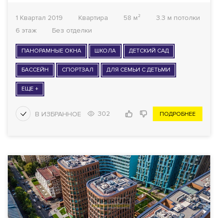
1 Квартал 2019
Квартира
58 м²
3.3 м потолки
6 этаж
Без отделки
ПАНОРАМНЫЕ ОКНА
ШКОЛА
ДЕТСКИЙ САД
БАССЕЙН
СПОРТЗАЛ
ДЛЯ СЕМЬИ С ДЕТЬМИ
ЕЩЕ +
302
ПОДРОБНЕЕ