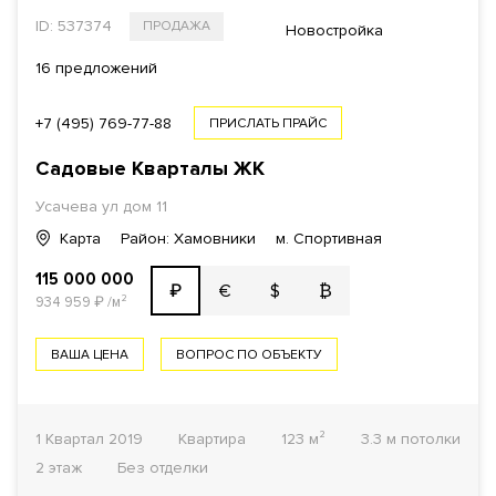
ID: 537374
ПРОДАЖА
Новостройка
16 предложений
+7 (495) 769-77-88
ПРИСЛАТЬ ПРАЙС
Садовые Кварталы
ЖК
Усачева ул
дом 11
Карта
Район: Хамовники
м. Спортивная
115 000 000
€
$
₿
₽
934 959
₽
/м²
ВАША ЦЕНА
ВОПРОС ПО ОБЪЕКТУ
1 Квартал 2019
Квартира
123 м²
3.3 м потолки
2 этаж
Без отделки