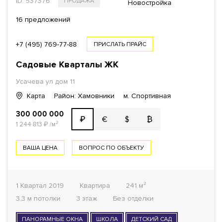
ID: 537376
ПРОДАЖА
Новостройка
16 предложений
+7 (495) 769-77-88
ПРИСЛАТЬ ПРАЙС
Садовые Кварталы
ЖК
Усачева ул
дом 11
Карта
Район: Хамовники
м. Спортивная
300 000 000
€
$
₿
₽
1 244 813
₽
/м²
ВАША ЦЕНА
ВОПРОС ПО ОБЪЕКТУ
1 Квартал 2019
Квартира
241 м²
3.3 м потолки
3 этаж
Без отделки
ПАНОРАМНЫЕ ОКНА
ШКОЛА
ДЕТСКИЙ САД