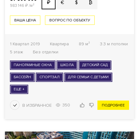
€
$
₿
₽
983 146
₽
/м²
ВАША ЦЕНА
ВОПРОС ПО ОБЪЕКТУ
1 Квартал 2019
Квартира
89 м²
3.3 м потолки
5 этаж
Без отделки
ПАНОРАМНЫЕ ОКНА
ШКОЛА
ДЕТСКИЙ САД
БАССЕЙН
СПОРТЗАЛ
ДЛЯ СЕМЬИ С ДЕТЬМИ
ЕЩЕ +
350
ПОДРОБНЕЕ