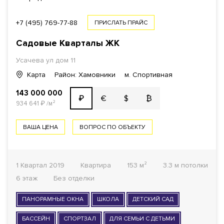
+7 (495) 769-77-88
ПРИСЛАТЬ ПРАЙС
Садовые Кварталы
ЖК
Усачева ул
дом 11
Карта
Район: Хамовники
м. Спортивная
143 000 000
€
$
₿
₽
934 641
₽
/м²
ВАША ЦЕНА
ВОПРОС ПО ОБЪЕКТУ
1 Квартал 2019
Квартира
153 м²
3.3 м потолки
6 этаж
Без отделки
ПАНОРАМНЫЕ ОКНА
ШКОЛА
ДЕТСКИЙ САД
БАССЕЙН
СПОРТЗАЛ
ДЛЯ СЕМЬИ С ДЕТЬМИ