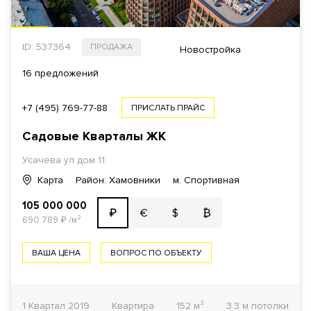
ID: 537364
ПРОДАЖА
Новостройка
16 предложений
+7 (495) 769-77-88
ПРИСЛАТЬ ПРАЙС
Садовые Кварталы
ЖК
Усачева ул
дом 11
Карта
Район: Хамовники
м. Спортивная
105 000 000
€
$
₿
₽
690 789
₽
/м²
ВАША ЦЕНА
ВОПРОС ПО ОБЪЕКТУ
1 Квартал 2019
Квартира
152 м²
3.3 м потолки