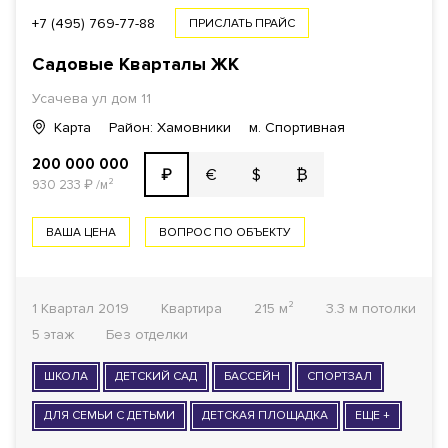
+7 (495) 769-77-88
ПРИСЛАТЬ ПРАЙС
Садовые Кварталы
ЖК
Усачева ул
дом 11
Карта
Район: Хамовники
м. Спортивная
200 000 000
€
$
₿
₽
930 233
₽
/м²
ВАША ЦЕНА
ВОПРОС ПО ОБЪЕКТУ
1 Квартал 2019
Квартира
215 м²
3.3 м потолки
5 этаж
Без отделки
ШКОЛА
ДЕТСКИЙ САД
БАССЕЙН
СПОРТЗАЛ
ДЛЯ СЕМЬИ С ДЕТЬМИ
ДЕТСКАЯ ПЛОЩАДКА
ЕЩЕ +