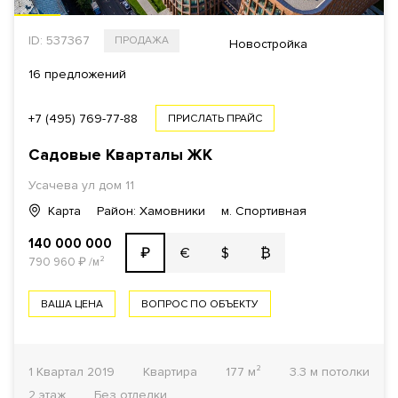
ID: 537367
ПРОДАЖА
Новостройка
16 предложений
+7 (495) 769-77-88
ПРИСЛАТЬ ПРАЙС
Садовые Кварталы
ЖК
Усачева ул
дом 11
Карта
Район: Хамовники
м. Спортивная
140 000 000
€
$
₿
₽
790 960
₽
/м²
ВАША ЦЕНА
ВОПРОС ПО ОБЪЕКТУ
1 Квартал 2019
Квартира
177 м²
3.3 м потолки
2 этаж
Без отделки