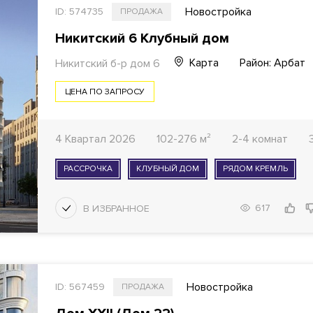
Новостройка
ID: 574735
ПРОДАЖА
Никитский 6 Клубный дом
Карта
Район: Арбат
Никитский б-р дом 6
ЦЕНА ПО ЗАПРОСУ
4 Квартал 2026
102-276 м²
2-4 комнат
РАССРОЧКА
КЛУБНЫЙ ДОМ
РЯДОМ КРЕМЛЬ
617
Новостройка
ID: 567459
ПРОДАЖА