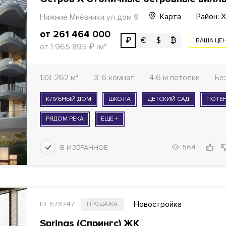
Карта
Район: 
Нижние Мнёвники ул
дом 9
от 261 464 000
₽
€
$
₿
ВАША ЦЕ
от 1 965 895
₽
/м²
133-262 м²
3-6 комнат
4.6 м потолки
Бе
КЛУБНЫЙ ДОМ
ШКОЛА
ДЕТСКИЙ САД
ПОТЕ
РЯДОМ РЕКА
ЕЩЕ +
564
Новостройка
ID: 573747
ПРОДАЖА
Springs (Спрингс) ЖК