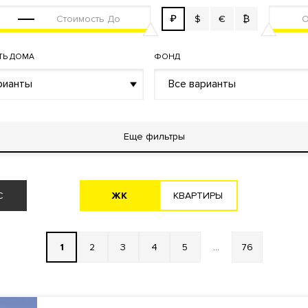
₽
$
€
₿
ТЬ ДОМА
ФОНД
рианты
Все варианты
Еще фильтры
ЖK
KВАРТИРЫ
С
1
2
3
4
5
...
76