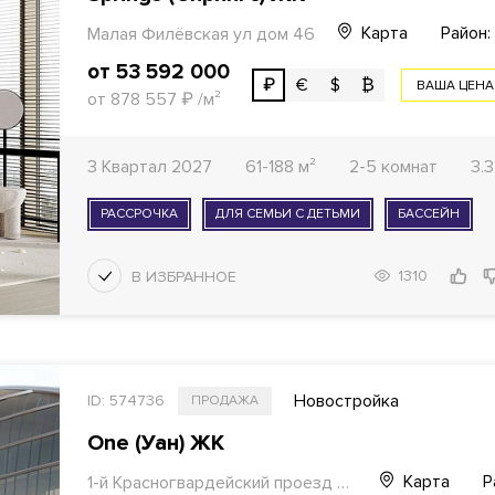
Карта
Район
Малая Филёвская ул дом 46
от 53 592 000
₽
€
$
₿
ВАША ЦЕНА
от 878 557
₽
/м²
3 Квартал 2027
61-188 м²
2-5 комнат
3.
РАССРОЧКА
ДЛЯ СЕМЬИ С ДЕТЬМИ
БАССЕЙН
1310
Новостройка
ID: 574736
ПРОДАЖА
One (Уан) ЖК
Карта
Р
1-й Красногвардейский проезд
дом 13