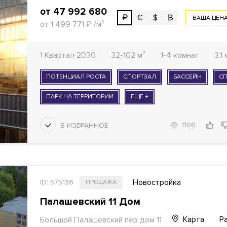
от 47 992 680
₽
€
$
₿
ВАША ЦЕН
от 1 499 771
₽
/м²
1 Квартал 2030
32-102 м²
1-4 комнат
3.1
ПОТЕНЦИАЛ РОСТА
СПОРТЗАЛ
БАССЕЙН
С
ПАРК НА ТЕРРИТОРИИ
ЕЩЕ +
1106
Новостройка
ID: 575136
ПРОДАЖА
Палашевский 11 Дом
Карта
Р
Большой Палашёвский пер дом 11