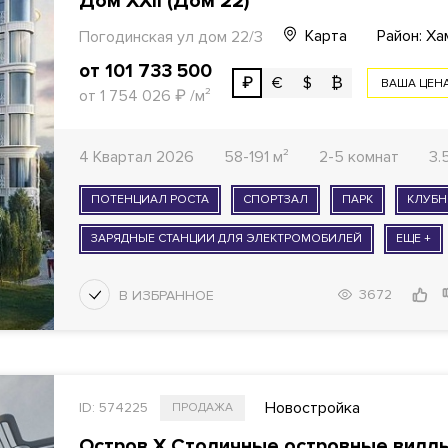
Дом XXII (Дом 22)
Карта
Район: Ха
Погодинская ул дом 22/3
от 101 733 500
₽
€
$
₿
ВАША ЦЕН
от 1 754 026
₽
/м²
4 Квартал 2026
58-191 м²
2-5 комнат
3.
ПОТЕНЦИАЛ РОСТА
СПОРТЗАЛ
ПАРК
КЛУБ
ЗАРЯДНЫЕ СТАНЦИИ ДЛЯ ЭЛЕКТРОМОБИЛЕЙ
ЕЩЕ +
3672
Новостройка
ID: 574225
ПРОДАЖА
Остров X Столичные островные вилл