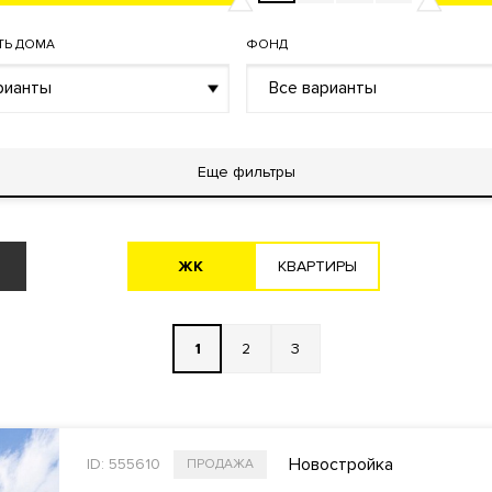
ТЬ ДОМА
ФОНД
рианты
Все варианты
Еще фильтры
ЖK
KВАРТИРЫ
1
2
3
Новостройка
ID: 555610
ПРОДАЖА