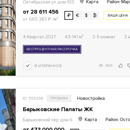
Карта
Район: Ма
Октябрьская ул дом 103
от 28 611 456
₽
€
$
₿
ВАША ЦЕНА
от 665 383
₽
/м²
4 Квартал 2027
43-141 м²
2-5 комнат
3 
БЕСПРОЦЕНТНАЯ РАССРОЧКА
360
Новостройка
ID: 559298
ПРОДАЖА
Барыковские Палаты ЖК
Карта
Район: Ост
Барыковский пер дом 6
от 473 000 000