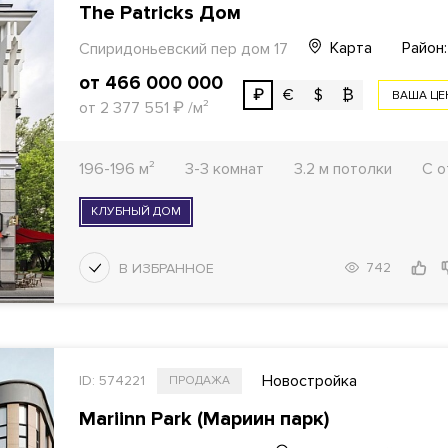
The Patricks Дом
Карта
Район
Спиридоньевский пер дом 17
от 466 000 000
₽
€
$
₿
ВАША ЦЕ
от 2 377 551
₽
/м²
196-196 м²
3-3 комнат
3.2 м потолки
С о
КЛУБНЫЙ ДОМ
742
Новостройка
ID: 574221
ПРОДАЖА
Mariinn Park (Мариин парк)