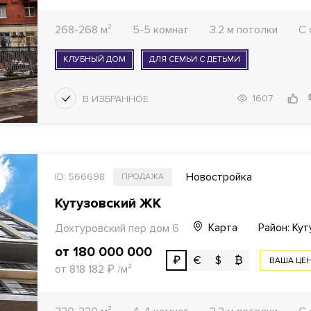
268-268 м²
5-5 комнат
3.2 м потолки
С 
КЛУБНЫЙ ДОМ
ДЛЯ СЕМЬИ С ДЕТЬМИ
1607
Новостройка
ID: 566698
ПРОДАЖА
Кутузовский ЖК
Карта
Район: Ку
Дохтуровский пер дом 6
от 180 000 000
₽
€
$
₿
ВАША ЦЕ
от 818 182
₽
/м²