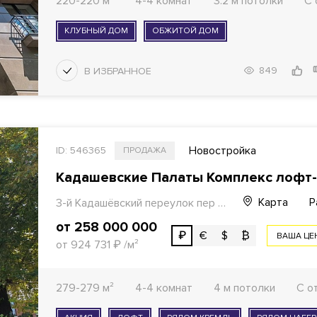
220-220 м²
4-4 комнат
3.2 м потолки
С 
КЛУБНЫЙ ДОМ
ОБЖИТОЙ ДОМ
849
Новостройка
ID: 546365
ПРОДАЖА
Кадашевские Палаты Комплекс лофт
Карта
Р
3-й Кадашёвский переулок пер дом 7/9с1
от 258 000 000
₽
€
$
₿
ВАША ЦЕ
от 924 731
₽
/м²
279-279 м²
4-4 комнат
4 м потолки
С о