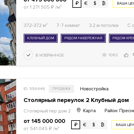
₽
€
$
₿
ВАША ЦЕ
от 1 271 505
₽
/м²
372-372 м²
7-7 комнат
3.2 м потолки
С 
КЛУБНЫЙ ДОМ
РЯДОМ НАБЕРЕЖНАЯ
РЯДОМ КРЕ
1062
Новостройка
ID: 556446
ПРОДАЖА
Столярный переулок 2 Клубный дом
Карта
Район: Пресн
Столярный пер
дом 2
от 145 000 000
₽
€
$
₿
ВАША ЦЕ
от 541 045
₽
/м²