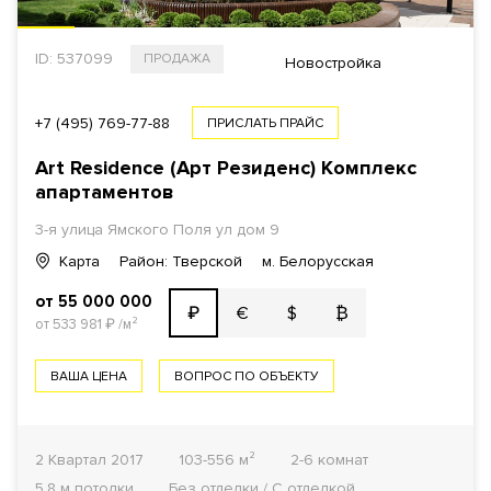
ID: 537099
ПРОДАЖА
Новостройка
+7 (495) 769-77-88
ПРИСЛАТЬ ПРАЙС
Art Residence (Арт Резиденс) Комплекс
апартаментов
3-я улица Ямского Поля ул дом 9
Карта
Район: Тверской
м. Белорусская
от 55 000 000
€
$
₿
₽
от 533 981
₽
/м²
ВАША ЦЕНА
ВОПРОС ПО ОБЪЕКТУ
2 Квартал 2017
103-556 м²
2-6 комнат
5.8 м потолки
Без отделки / С отделкой