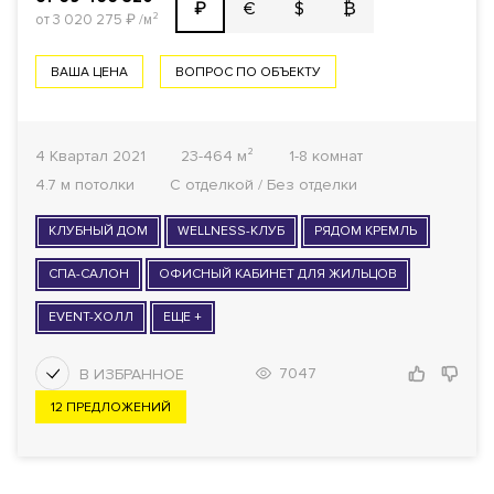
€
$
₿
₽
от 3 020 275
₽
/м²
ВАША ЦЕНА
ВОПРОС ПО ОБЪЕКТУ
4 Квартал 2021
23-464 м²
1-8 комнат
4.7 м потолки
С отделкой / Без отделки
КЛУБНЫЙ ДОМ
WELLNESS-КЛУБ
РЯДОМ КРЕМЛЬ
СПА-САЛОН
ОФИСНЫЙ КАБИНЕТ ДЛЯ ЖИЛЬЦОВ
EVENT-ХОЛЛ
ЕЩЕ +
7047
12 ПРЕДЛОЖЕНИЙ