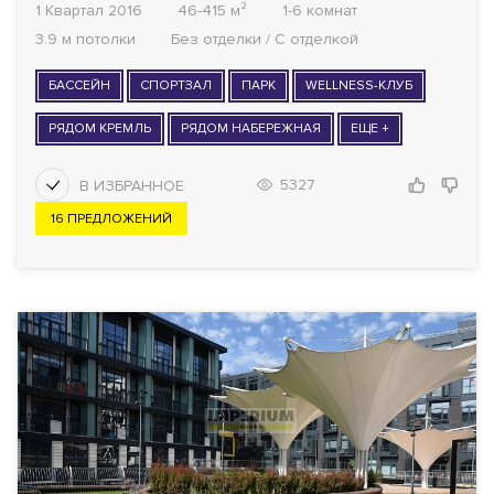
1 Квартал 2016
46-415 м²
1-6 комнат
3.9 м потолки
Без отделки / С отделкой
БАССЕЙН
СПОРТЗАЛ
ПАРК
WELLNESS-КЛУБ
РЯДОМ КРЕМЛЬ
РЯДОМ НАБЕРЕЖНАЯ
ЕЩЕ +
5327
16 ПРЕДЛОЖЕНИЙ