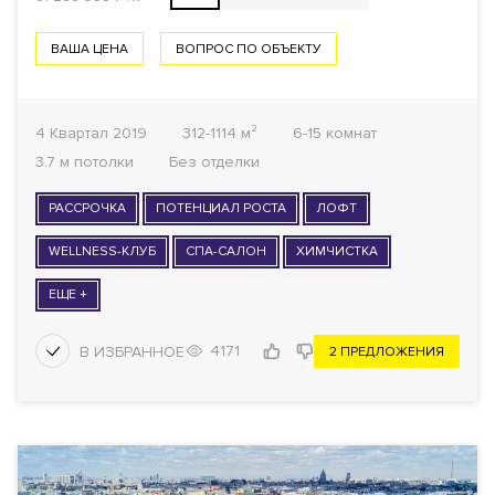
ВАША ЦЕНА
ВОПРОС ПО ОБЪЕКТУ
4 Квартал 2019
312-1114 м²
6-15 комнат
3.7 м потолки
Без отделки
РАССРОЧКА
ПОТЕНЦИАЛ РОСТА
ЛОФТ
WELLNESS-КЛУБ
СПА-САЛОН
ХИМЧИСТКА
ЕЩЕ +
4171
2 ПРЕДЛОЖЕНИЯ