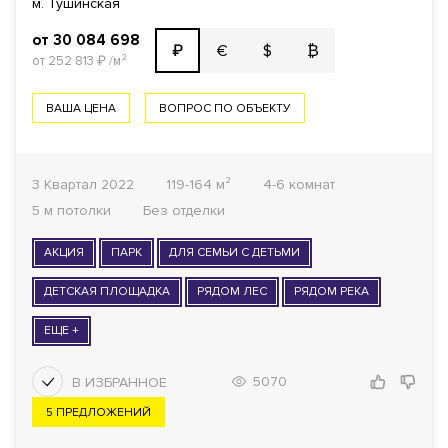
м. Тушинская
от 30 084 698
€
$
₿
₽
от 252 813
₽
/м²
ВАША ЦЕНА
ВОПРОС ПО ОБЪЕКТУ
3 Квартал 2022
119-164 м²
4-6 комнат
5 м потолки
Без отделки
АКЦИЯ
ПАРК
ДЛЯ СЕМЬИ С ДЕТЬМИ
ДЕТСКАЯ ПЛОЩАДКА
РЯДОМ ЛЕС
РЯДОМ РЕКА
ЕЩЕ +
5070
5 ПРЕДЛОЖЕНИЙ