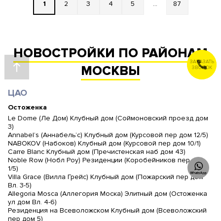
1
2
3
4
5
...
87
НОВОСТРОЙКИ ПО РАЙОНАМ
ЗАКАЗАТЬ
МОСКВЫ
ЗВОНОК
ЦАО
Остоженка
Le Dome (Ле Дом) Клубный дом (Соймоновский проезд дом
3)
Annabel’s (Аннабель’с) Клубный дом (Курсовой пер дом 12/5)
NABOKOV (Набоков) Клубный дом (Курсовой пер дом 10/1)
Carre Blanc Клубный дом (Пречистенская наб дом 43)
Noble Row (Нобл Роу) Резиденции (Коробейников пер дом
1/5)
Villa Grace (Вилла Грейс) Клубный дом (Пожарский пер дом
Вл. 3-5)
Allegoria Mosca (Аллегория Моска) Элитный дом (Остоженка
ул дом Вл. 4-6)
Резиденция на Всеволожском Клубный дом (Всеволожский
пер дом 5)