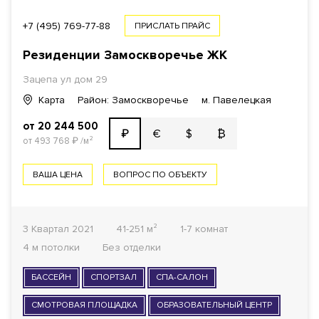
+7 (495) 769-77-88
ПРИСЛАТЬ ПРАЙС
Резиденции Замоскворечье ЖК
Зацепа ул дом 29
Карта
Район: Замоскворечье
м. Павелецкая
от 20 244 500
€
$
₿
₽
от 493 768
₽
/м²
ВАША ЦЕНА
ВОПРОС ПО ОБЪЕКТУ
3 Квартал 2021
41-251 м²
1-7 комнат
4 м потолки
Без отделки
БАССЕЙН
СПОРТЗАЛ
СПА-САЛОН
СМОТРОВАЯ ПЛОЩАДКА
ОБРАЗОВАТЕЛЬНЫЙ ЦЕНТР