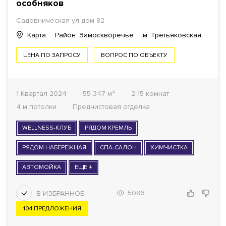
особняков
Садовническая ул дом 82
Карта
Район: Замоскворечье
м. Третьяковская
ЦЕНА ПО ЗАПРОСУ
ВОПРОС ПО ОБЪЕКТУ
1 Квартал 2024
55-347 м²
2-15 комнат
4 м потолки
Предчистовая отделка
WELLNESS-КЛУБ
РЯДОМ КРЕМЛЬ
РЯДОМ НАБЕРЕЖНАЯ
СПА-САЛОН
ХИМЧИСТКА
АВТОМОЙКА
ЕЩЕ +
5086
104 ПРЕДЛОЖЕНИЯ