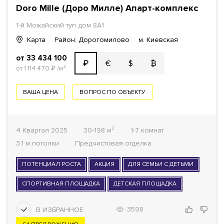
Doro Mille (Доро Милле) Апарт-комплекс
1-й Можайский туп дом 8А1
1
КОМНАТ ОТ
Карта
Район: Дорогомилово
м. Киевская
от 33 434 100
€
$
₿
₽
ОТДЕЛКА
от 1 114 470
₽
/м²
Все варианты
ВАША ЦЕНА
ВОПРОС ПО ОБЪЕКТУ
ГОТОВНОСТЬ ДОМА
4 Квартал 2025
30-198 м²
1-7 комнат
Все варианты
3.1 м потолки
Предчистовая отделка
ФОНД
ПОТЕНЦИАЛ РОСТА
АКЦИЯ
ДЛЯ СЕМЬИ С ДЕТЬМИ
Апартаменты
СПОРТИВНАЯ ПЛОЩАДКА
ДЕТСКАЯ ПЛОЩАДКА
3598
ПОКАЗАТЬ
1297