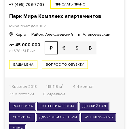
+7 (495) 769-77-88
ПРИСЛАТЬ ПРАЙС
Парк Мира Комплекс апартаментов
Мира пр-кт
дом 102
Карта
Район: Алексеевский
м. Алексеевская
от 45 000 000
€
$
₿
₽
от 378 151
₽
/м²
ВАША ЦЕНА
ВОПРОС ПО ОБЪЕКТУ
1 Квартал 2018
119-119 м²
4-4 комнат
3.1 м потолки
С отделкой
РАССРОЧКА
ПОТЕНЦИАЛ РОСТА
ДЕТСКИЙ САД
СПОРТЗАЛ
ДЛЯ СЕМЬИ С ДЕТЬМИ
WELLNESS-КЛУБ
ЕЩЕ +