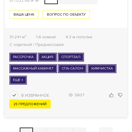
от 1 022 581
₽
/м²
ВАША ЦЕНА
ВОПРОС ПО ОБЪЕКТУ
31-241 м²
1-6 комнат
4.3 м потолки
С отделкой / Предчистовая
РАССРОЧКА
АКЦИЯ
СПОРТЗАЛ
МАССАЖНЫЙ КАБИНЕТ
СПА-САЛОН
ХИМЧИСТКА
ЕЩЕ +
5807
25 ПРЕДЛОЖЕНИЙ