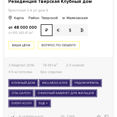
Резиденция Тверская Клубный дом
Брестская 2-я ул дом 6
Карта
Район: Тверской
м. Маяковская
от 48 000 000
€
$
₿
₽
от 615 385
₽
/м²
ВАША ЦЕНА
ВОПРОС ПО ОБЪЕКТУ
2 Квартал 2018
78-161 м²
2-3 комнат
4.5 м потолки
Без отделки
КЛУБНЫЙ ДОМ
WELLNESS-КЛУБ
РЯДОМ КРЕМЛЬ
СПА-САЛОН
ОФИСНЫЙ КАБИНЕТ ДЛЯ ЖИЛЬЦОВ
EVENT-ХОЛЛ
ЕЩЕ +
7265