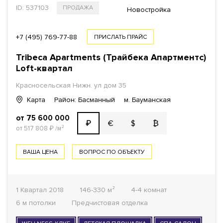
ID: 537103
ПРОДАЖА
Новостройка
+7 (495) 769-77-88
ПРИСЛАТЬ ПРАЙС
Tribeca Apartments (Трайбека Апартментс)
Loft-квартал
Красносельская Нижн. ул дом 35
Карта
Район: Басманный
м. Бауманская
от 75 600 000
€
$
₿
₽
от 517 808
₽
/м²
ВАША ЦЕНА
ВОПРОС ПО ОБЪЕКТУ
1 Квартал 2018
146-330 м²
4-4 комнат
6 м потолки
Предчистовая отделка