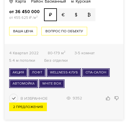
Карта
Район: Басманный
м. Курская
от 36 450 000
€
$
₿
₽
от 455 625
₽
/м²
ВАША ЦЕНА
ВОПРОС ПО ОБЪЕКТУ
4 Квартал 2022
80-179 м²
3-5 комнат
5.4 м потолки
Без отделки
АКЦИЯ
ЛОФТ
WELLNESS-КЛУБ
СПА-САЛОН
АВТОМОЙКА
WHITE BOX
9352
2 ПРЕДЛОЖЕНИЯ