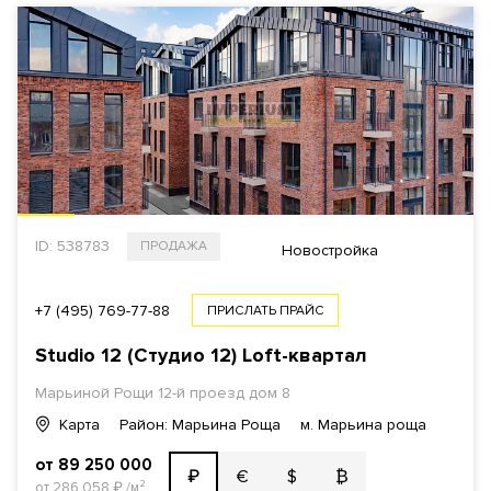
ID: 538783
ПРОДАЖА
Новостройка
+7 (495) 769-77-88
ПРИСЛАТЬ ПРАЙС
Studio 12 (Студио 12) Loft-квартал
Марьиной Рощи 12-й проезд дом 8
Карта
Район: Марьина Роща
м. Марьина роща
от 89 250 000
€
$
₿
₽
от 286 058
₽
/м²