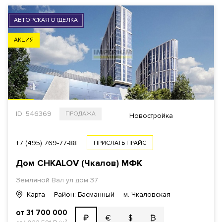
АВТОРСКАЯ ОТДЕЛКА
АКЦИЯ
ID: 546369
ПРОДАЖА
Новостройка
+7 (495) 769-77-88
ПРИСЛАТЬ ПРАЙС
Дом CHKALOV (Чкалов) МФК
Земляной Вал ул дом 37
Карта
Район: Басманный
м. Чкаловская
от 31 700 000
€
$
₿
₽