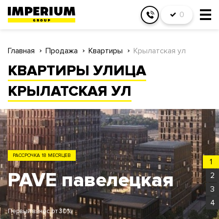
0
Главная
Продажа
Квартиры
Крылатская ул
КВАРТИРЫ УЛИЦА
КРЫЛАТСКАЯ УЛ
ЗАО
1
Родина Парк
2
3
4
Первый взнос от 30%