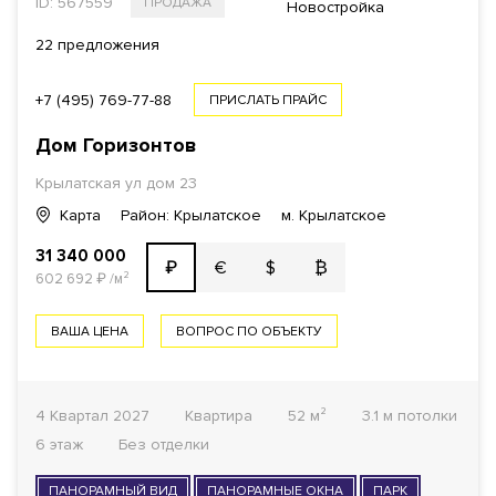
ID: 567559
ПРОДАЖА
Новостройка
22 предложения
+7 (495) 769-77-88
ПРИСЛАТЬ ПРАЙС
Дом Горизонтов
Крылатская ул
дом 23
Карта
Район: Крылатское
м. Крылатское
31 340 000
€
$
₿
₽
602 692
₽
/м²
ВАША ЦЕНА
ВОПРОС ПО ОБЪЕКТУ
4 Квартал 2027
Квартира
52 м²
3.1 м потолки
6 этаж
Без отделки
ПАНОРАМНЫЙ ВИД
ПАНОРАМНЫЕ ОКНА
ПАРК