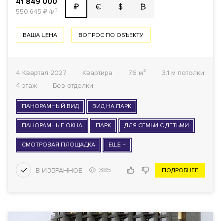
41 849 000
€
$
₿
₽
550 645
₽
/м²
ВАША ЦЕНА
ВОПРОС ПО ОБЪЕКТУ
4 Квартал 2027
Квартира
76 м²
3.1 м потолки
4 этаж
Без отделки
ПАНОРАМНЫЙ ВИД
ВИД НА ПАРК
ПАНОРАМНЫЕ ОКНА
ПАРК
ДЛЯ СЕМЬИ С ДЕТЬМИ
СМОТРОВАЯ ПЛОЩАДКА
ЕЩЕ +
385
ПОДРОБНЕЕ