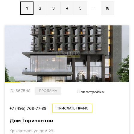
1
2
3
4
5
...
18
РАЙОН
ВЫБРАТЬ НА КАРТЕ
СТОИМОСТЬ
Общая
За 1 м²
ID: 567548
ПРОДАЖА
$
€
₿
₽
Новостройка
ПЛОЩАДЬ
+7 (495) 769-77-88
ПРИСЛАТЬ ПРАЙС
Дом Горизонтов
Крылатская ул дом 23