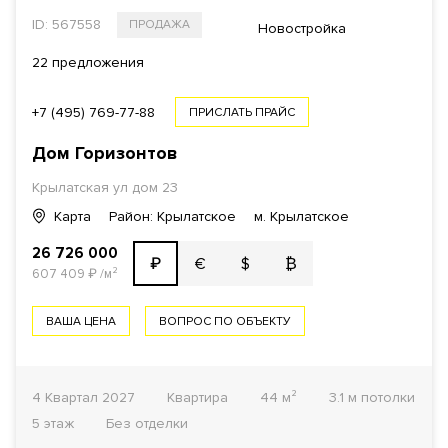
ID: 567558
ПРОДАЖА
Новостройка
22 предложения
+7 (495) 769-77-88
ПРИСЛАТЬ ПРАЙС
Дом Горизонтов
Крылатская ул
дом 23
Карта
Район: Крылатское
м. Крылатское
26 726 000
€
$
₿
₽
607 409
₽
/м²
ВАША ЦЕНА
ВОПРОС ПО ОБЪЕКТУ
4 Квартал 2027
Квартира
44 м²
3.1 м потолки
5 этаж
Без отделки