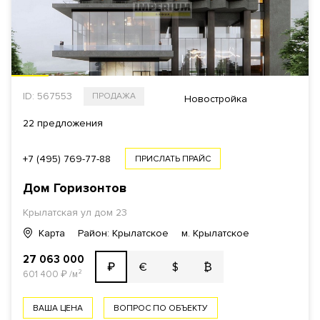
ID: 567553
ПРОДАЖА
Новостройка
22 предложения
+7 (495) 769-77-88
ПРИСЛАТЬ ПРАЙС
Дом Горизонтов
Крылатская ул
дом 23
Карта
Район: Крылатское
м. Крылатское
27 063 000
€
$
₿
₽
601 400
₽
/м²
ВАША ЦЕНА
ВОПРОС ПО ОБЪЕКТУ