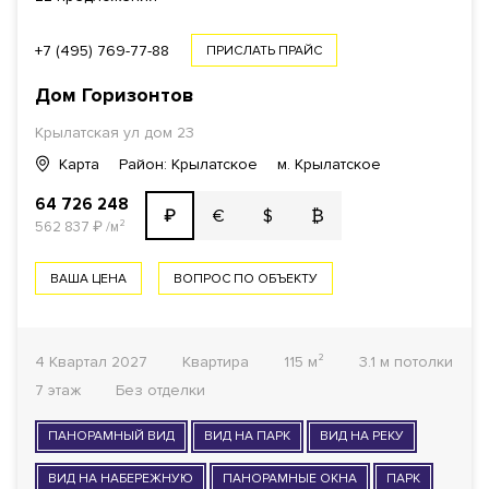
+7 (495) 769-77-88
ПРИСЛАТЬ ПРАЙС
Дом Горизонтов
Крылатская ул
дом 23
Карта
Район: Крылатское
м. Крылатское
64 726 248
€
$
₿
₽
562 837
₽
/м²
ВАША ЦЕНА
ВОПРОС ПО ОБЪЕКТУ
4 Квартал 2027
Квартира
115 м²
3.1 м потолки
7 этаж
Без отделки
ПАНОРАМНЫЙ ВИД
ВИД НА ПАРК
ВИД НА РЕКУ
ВИД НА НАБЕРЕЖНУЮ
ПАНОРАМНЫЕ ОКНА
ПАРК