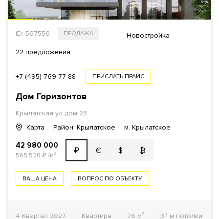
ID: 567556
ПРОДАЖА
Новостройка
22 предложения
+7 (495) 769-77-88
ПРИСЛАТЬ ПРАЙС
Дом Горизонтов
Крылатская ул
дом 23
Карта
Район: Крылатское
м. Крылатское
42 980 000
€
$
₿
₽
565 526
₽
/м²
ВАША ЦЕНА
ВОПРОС ПО ОБЪЕКТУ
4 Квартал 2027
Квартира
76 м²
3.1 м потолки