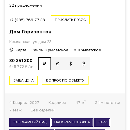
22 предложения
+7 (495) 769-77-88
ПРИСЛАТЬ ПРАЙС
Дом Горизонтов
Крылатская ул
дом 23
Карта
Район: Крылатское
м. Крылатское
30 351 300
€
$
₿
₽
645 772
₽
/м²
ВАША ЦЕНА
ВОПРОС ПО ОБЪЕКТУ
4 Квартал 2027
Квартира
47 м²
3.1 м потолки
7 этаж
Без отделки
ПАНОРАМНЫЙ ВИД
ПАНОРАМНЫЕ ОКНА
ПАРК