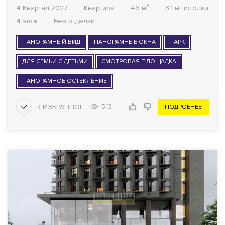
4 Квартал 2027
Квартира
46 м²
3.1 м потолки
4 этаж
Без отделки
ПАНОРАМНЫЙ ВИД
ПАНОРАМНЫЕ ОКНА
ПАРК
ДЛЯ СЕМЬИ С ДЕТЬМИ
СМОТРОВАЯ ПЛОЩАДКА
ПАНОРАМНОЕ ОСТЕКЛЕНИЕ
513
ПОДРОБНЕЕ