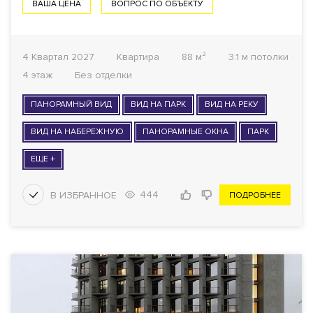
ВАША ЦЕНА
ВОПРОС ПО ОБЪЕКТУ
4 Квартал 2027
Квартира
88 м²
3.1 м потолки
4 этаж
Без отделки
ПАНОРАМНЫЙ ВИД
ВИД НА ПАРК
ВИД НА РЕКУ
ВИД НА НАБЕРЕЖНУЮ
ПАНОРАМНЫЕ ОКНА
ПАРК
ЕЩЕ +
444
ПОДРОБНЕЕ