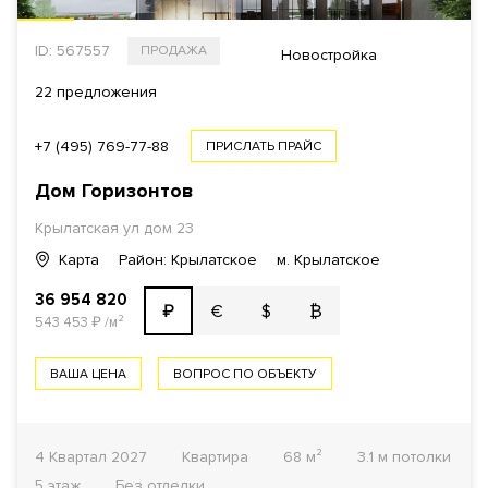
ID: 567557
ПРОДАЖА
Новостройка
22 предложения
+7 (495) 769-77-88
ПРИСЛАТЬ ПРАЙС
Дом Горизонтов
Крылатская ул
дом 23
Карта
Район: Крылатское
м. Крылатское
36 954 820
€
$
₿
₽
543 453
₽
/м²
ВАША ЦЕНА
ВОПРОС ПО ОБЪЕКТУ
4 Квартал 2027
Квартира
68 м²
3.1 м потолки
5 этаж
Без отделки