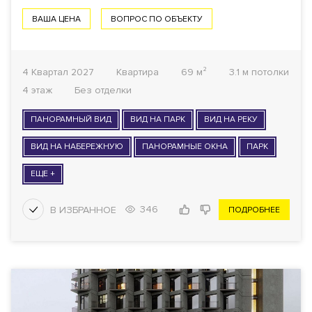
ВАША ЦЕНА
ВОПРОС ПО ОБЪЕКТУ
4 Квартал 2027
Квартира
69 м²
3.1 м потолки
4 этаж
Без отделки
ПАНОРАМНЫЙ ВИД
ВИД НА ПАРК
ВИД НА РЕКУ
ВИД НА НАБЕРЕЖНУЮ
ПАНОРАМНЫЕ ОКНА
ПАРК
ЕЩЕ +
346
ПОДРОБНЕЕ