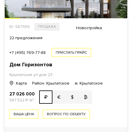
ID: 567555
ПРОДАЖА
Новостройка
22 предложения
+7 (495) 769-77-88
ПРИСЛАТЬ ПРАЙС
Дом Горизонтов
Крылатская ул
дом 23
Карта
Район: Крылатское
м. Крылатское
27 026 000
€
$
₿
₽
587 522
₽
/м²
ВАША ЦЕНА
ВОПРОС ПО ОБЪЕКТУ