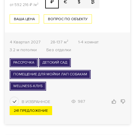
€
$
₿
₽
от 592 216
₽
/м²
ВАША ЦЕНА
ВОПРОС ПО ОБЪЕКТУ
4 Квартал 2027
28-137 м²
1-4 комнат
3.2 м потолки
Без отделки
РАССРОЧКА
ДЕТСКИЙ САД
ПОМЕЩЕНИЕ ДЛЯ МОЙКИ ЛАП СОБАКАМ
WELLNESS-КЛУБ
987
241 ПРЕДЛОЖЕНИЕ