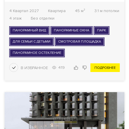
4 Квартал 2027
Квартира
45 м²
3.1 м потолки
4 этаж
Без отделки
ПАНОРАМНЫЙ ВИД
ПАНОРАМНЫЕ ОКНА
ПАРК
ДЛЯ СЕМЬИ С ДЕТЬМИ
СМОТРОВАЯ ПЛОЩАДКА
ПАНОРАМНОЕ ОСТЕКЛЕНИЕ
419
ПОДРОБНЕЕ