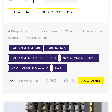
563 908
₽
/м²
ВАША ЦЕНА
ВОПРОС ПО ОБЪЕКТУ
4 Квартал 2027
Квартира
65 м²
3.1 м потолки
4 этаж
Без отделки
ПАНОРАМНЫЙ ВИД
ВИД НА ПАРК
ПАНОРАМНЫЕ ОКНА
ПАРК
ДЛЯ СЕМЬИ С ДЕТЬМИ
СМОТРОВАЯ ПЛОЩАДКА
ЕЩЕ +
363
ПОДРОБНЕЕ