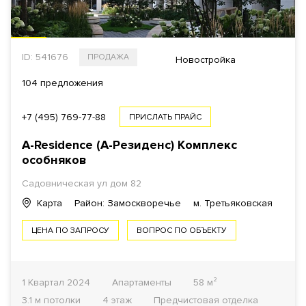
ID: 541676
ПРОДАЖА
Новостройка
104 предложения
+7 (495) 769-77-88
ПРИСЛАТЬ ПРАЙС
A-Residence (А-Резиденс)
Комплекс
особняков
Садовническая ул
дом 82
Карта
Район: Замоскворечье
м. Третьяковская
ЦЕНА ПО ЗАПРОСУ
ВОПРОС ПО ОБЪЕКТУ
1 Квартал 2024
Апартаменты
58 м²
3.1 м потолки
4 этаж
Предчистовая отделка