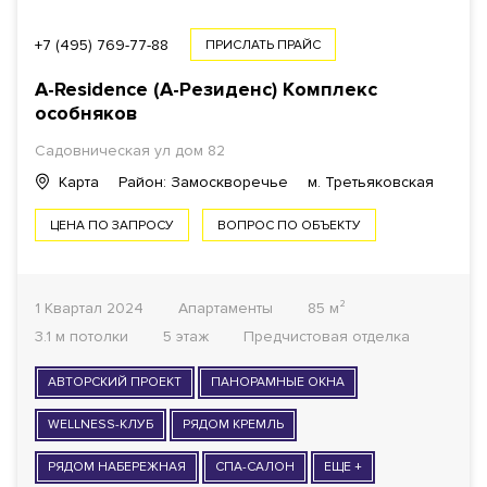
+7 (495) 769-77-88
ПРИСЛАТЬ ПРАЙС
A-Residence (А-Резиденс)
Комплекс
особняков
Садовническая ул
дом 82
Карта
Район: Замоскворечье
м. Третьяковская
ЦЕНА ПО ЗАПРОСУ
ВОПРОС ПО ОБЪЕКТУ
1 Квартал 2024
Апартаменты
85 м²
3.1 м потолки
5 этаж
Предчистовая отделка
АВТОРСКИЙ ПРОЕКТ
ПАНОРАМНЫЕ ОКНА
WELLNESS-КЛУБ
РЯДОМ КРЕМЛЬ
РЯДОМ НАБЕРЕЖНАЯ
СПА-САЛОН
ЕЩЕ +