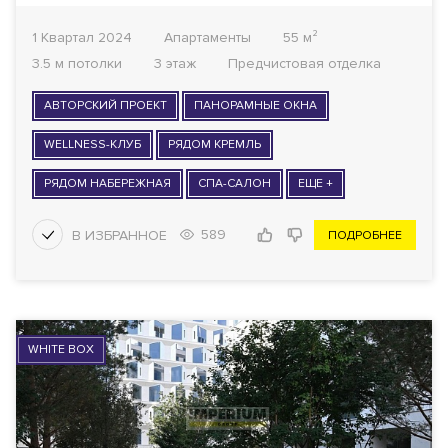
1 Квартал 2024
Апартаменты
55 м²
3.5 м потолки
3 этаж
Предчистовая отделка
АВТОРСКИЙ ПРОЕКТ
ПАНОРАМНЫЕ ОКНА
WELLNESS-КЛУБ
РЯДОМ КРЕМЛЬ
РЯДОМ НАБЕРЕЖНАЯ
СПА-САЛОН
ЕЩЕ +
589
ПОДРОБНЕЕ
WHITE BOX