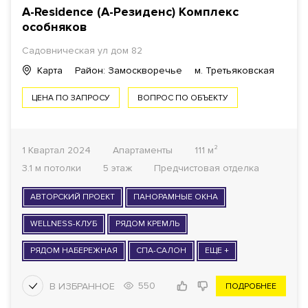
A-Residence (А-Резиденс)
Комплекс
особняков
Садовническая ул
дом 82
Карта
Район: Замоскворечье
м. Третьяковская
ЦЕНА ПО ЗАПРОСУ
ВОПРОС ПО ОБЪЕКТУ
1 Квартал 2024
Апартаменты
111 м²
3.1 м потолки
5 этаж
Предчистовая отделка
АВТОРСКИЙ ПРОЕКТ
ПАНОРАМНЫЕ ОКНА
WELLNESS-КЛУБ
РЯДОМ КРЕМЛЬ
РЯДОМ НАБЕРЕЖНАЯ
СПА-САЛОН
ЕЩЕ +
550
ПОДРОБНЕЕ