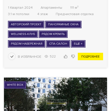
1 Квартал 2024
Апартаменты
111 м²
3.1 м потолки
4 этаж
Предчистовая отделка
АВТОРСКИЙ ПРОЕКТ
ПАНОРАМНЫЕ ОКНА
WELLNESS-КЛУБ
РЯДОМ КРЕМЛЬ
РЯДОМ НАБЕРЕЖНАЯ
СПА-САЛОН
ЕЩЕ +
522
ПОДРОБНЕЕ
WHITE BOX