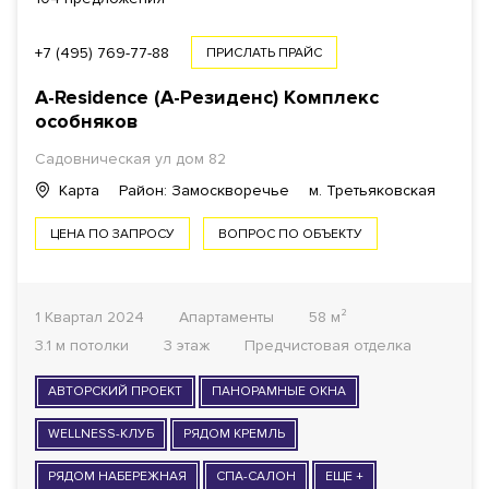
+7 (495) 769-77-88
ПРИСЛАТЬ ПРАЙС
A-Residence (А-Резиденс)
Комплекс
особняков
Садовническая ул
дом 82
Карта
Район: Замоскворечье
м. Третьяковская
ЦЕНА ПО ЗАПРОСУ
ВОПРОС ПО ОБЪЕКТУ
1 Квартал 2024
Апартаменты
58 м²
3.1 м потолки
3 этаж
Предчистовая отделка
АВТОРСКИЙ ПРОЕКТ
ПАНОРАМНЫЕ ОКНА
WELLNESS-КЛУБ
РЯДОМ КРЕМЛЬ
РЯДОМ НАБЕРЕЖНАЯ
СПА-САЛОН
ЕЩЕ +