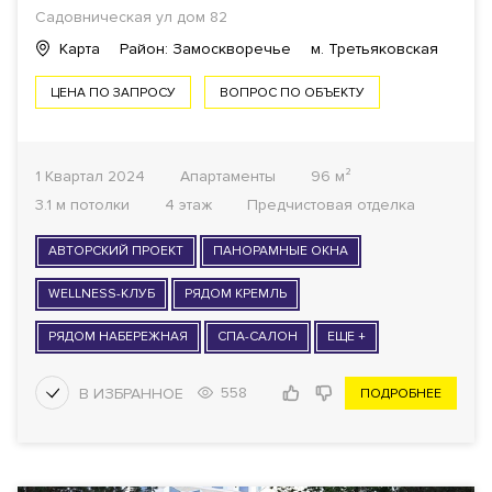
Садовническая ул
дом 82
Карта
Район: Замоскворечье
м. Третьяковская
ЦЕНА ПО ЗАПРОСУ
ВОПРОС ПО ОБЪЕКТУ
1 Квартал 2024
Апартаменты
96 м²
3.1 м потолки
4 этаж
Предчистовая отделка
АВТОРСКИЙ ПРОЕКТ
ПАНОРАМНЫЕ ОКНА
WELLNESS-КЛУБ
РЯДОМ КРЕМЛЬ
РЯДОМ НАБЕРЕЖНАЯ
СПА-САЛОН
ЕЩЕ +
558
ПОДРОБНЕЕ