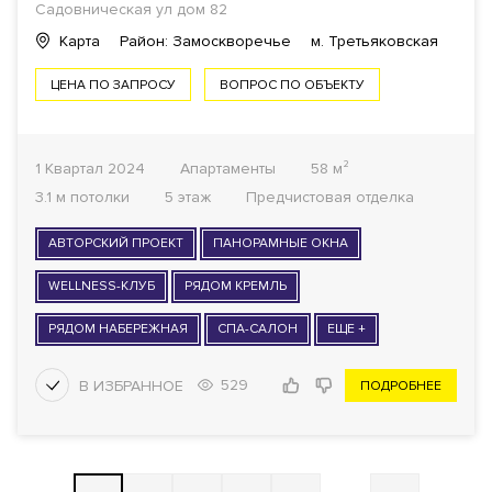
Садовническая ул
дом 82
Карта
Район: Замоскворечье
м. Третьяковская
ЦЕНА ПО ЗАПРОСУ
ВОПРОС ПО ОБЪЕКТУ
1 Квартал 2024
Апартаменты
58 м²
3.1 м потолки
5 этаж
Предчистовая отделка
АВТОРСКИЙ ПРОЕКТ
ПАНОРАМНЫЕ ОКНА
WELLNESS-КЛУБ
РЯДОМ КРЕМЛЬ
РЯДОМ НАБЕРЕЖНАЯ
СПА-САЛОН
ЕЩЕ +
529
ПОДРОБНЕЕ