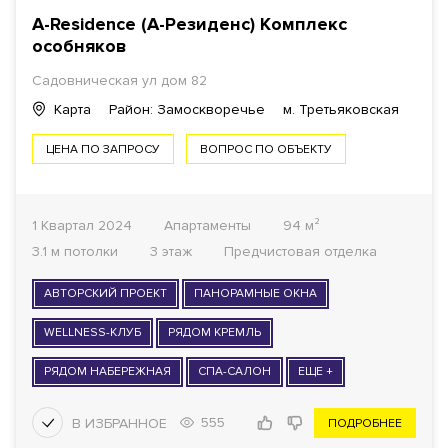
A-Residence (А-Резиденс)
Комплекс
особняков
Садовническая ул
дом 82
Карта
Район: Замоскворечье
м. Третьяковская
ЦЕНА ПО ЗАПРОСУ
ВОПРОС ПО ОБЪЕКТУ
1 Квартал 2024
Апартаменты
94 м²
3.1 м потолки
3 этаж
Предчистовая отделка
АВТОРСКИЙ ПРОЕКТ
ПАНОРАМНЫЕ ОКНА
WELLNESS-КЛУБ
РЯДОМ КРЕМЛЬ
РЯДОМ НАБЕРЕЖНАЯ
СПА-САЛОН
ЕЩЕ +
555
ПОДРОБНЕЕ