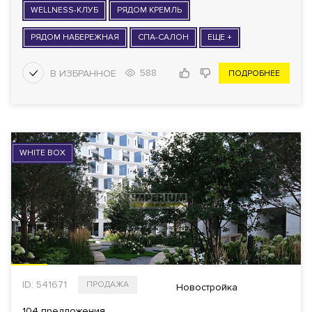
WELLNESS-КЛУБ
РЯДОМ КРЕМЛЬ
РЯДОМ НАБЕРЕЖНАЯ
СПА-САЛОН
ЕЩЕ +
588
ПОДРОБНЕЕ
WHITE BOX
ID: 541671
ПРОДАЖА
Новостройка
104 предложения