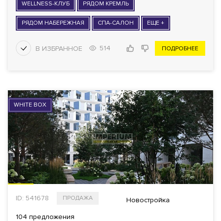
WELLNESS-КЛУБ
РЯДОМ КРЕМЛЬ
РЯДОМ НАБЕРЕЖНАЯ
СПА-САЛОН
ЕЩЕ +
514
ПОДРОБНЕЕ
WHITE BOX
ID: 541678
ПРОДАЖА
Новостройка
104 предложения