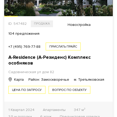
ID: 547482
ПРОДАЖА
Новостройка
104 предложения
+7 (495) 769-77-88
ПРИСЛАТЬ ПРАЙС
A-Residence (А-Резиденс)
Комплекс
особняков
Садовническая ул
дом 82
Карта
Район: Замоскворечье
м. Третьяковская
ЦЕНА ПО ЗАПРОСУ
ВОПРОС ПО ОБЪЕКТУ
1 Квартал 2024
Апартаменты
347 м²
3.5 м потолки
6 этаж
Предчистовая отделка