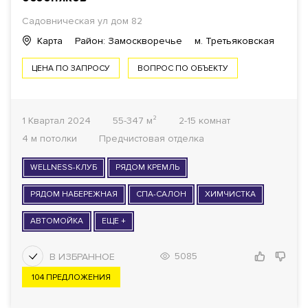
Садовническая ул дом 82
1
КОМНАТ ОТ
Карта
Район: Замоскворечье
м. Третьяковская
ОТДЕЛКА
ЦЕНА ПО ЗАПРОСУ
ВОПРОС ПО ОБЪЕКТУ
Все варианты
1 Квартал 2024
55-347 м²
2-15 комнат
ГОТОВНОСТЬ ДОМА
4 м потолки
Предчистовая отделка
Все варианты
WELLNESS-КЛУБ
РЯДОМ КРЕМЛЬ
ФОНД
РЯДОМ НАБЕРЕЖНАЯ
СПА-САЛОН
ХИМЧИСТКА
Апартаменты
АВТОМОЙКА
ЕЩЕ +
5085
ПОКАЗАТЬ
115
104 ПРЕДЛОЖЕНИЯ