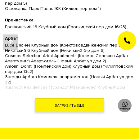
пер дом 5)
Остоженка Парк-Палас ЖК (Хилков пер дом 1)
Пречистенка
Еропкинский 16 Клубный дом (Еропкинский пер дом 16/23)
Арбат
ЗАКАЗАТЬ
ЗВОНОК
Luce (Люче) Клубный дом (Крестовоздвиженский пер дом 4)
Никитский 6 Клубный дом (Никитский б-р дом 6)
Cosmos Selection Arbat Apartments (Космос Селекшн Арбат
Апартментс) Апарт-отель (Новый Арбат ул дом 2)
Amorini Dorati (Помпейский дом) Клубный дом (Филипповский
пер дом 13с2)
Звезды Арбата Комплекс апартаментов (Новый Арбат ул дом
32)
Turandot Residences (Турандот Резиденсес) Клубный дом
(Арбат ул дом 24)
Artisan (Артизан) Клубный дом (Арбат ул дом 39)
Дом Наркомфина (Новинский б-р дом 25 )
ЗАГРУЗИТЬ ЕЩЕ
Дом на Хлебном (Хлебный пер дом 19)
The Book (Зе Бук) Комплекс апартаментов (Новый Арбат ул
дом 15)
Гоголевский 12 Ансамбль клубных резиденций (Гоголевский
б-р дом 12)
Афанасьевский ЖК (Афанасьевский Б. пер дом 28)