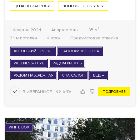
ЦЕНА ПО ЗАПРОСУ
ВОПРОС ПО ОБЪЕКТУ
1 Квартал 2024
Апартаменты
85 м²
3.1 м потолки
4 этаж
Предчистовая отделка
АВТОРСКИЙ ПРОЕКТ
ПАНОРАМНЫЕ ОКНА
WELLNESS-КЛУБ
РЯДОМ КРЕМЛЬ
РЯДОМ НАБЕРЕЖНАЯ
СПА-САЛОН
ЕЩЕ +
549
ПОДРОБНЕЕ
WHITE BOX