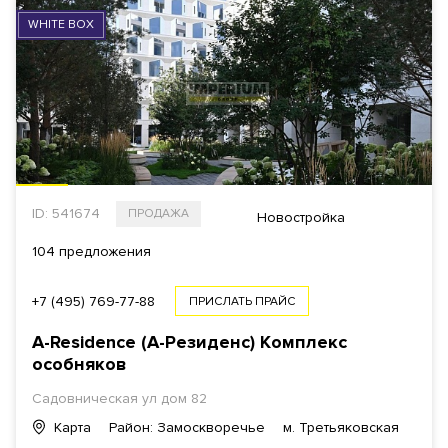
WHITE BOX
ID: 541674
ПРОДАЖА
Новостройка
104 предложения
+7 (495) 769-77-88
ПРИСЛАТЬ ПРАЙС
A-Residence (А-Резиденс)
Комплекс
особняков
Садовническая ул
дом 82
Карта
Район: Замоскворечье
м. Третьяковская