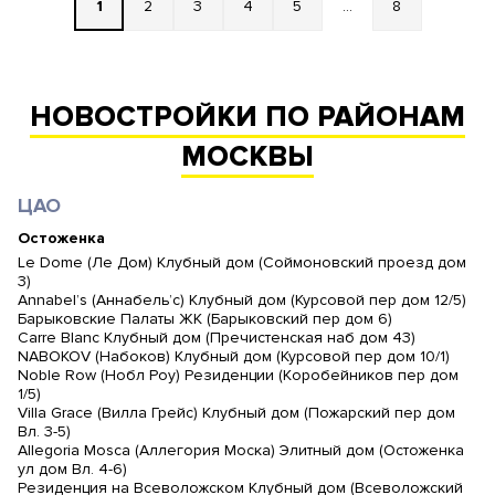
1
2
3
4
5
...
8
НОВОСТРОЙКИ ПО РАЙОНАМ
МОСКВЫ
ЦАО
Остоженка
Le Dome (Ле Дом) Клубный дом (Соймоновский проезд дом
3)
Annabel’s (Аннабель’с) Клубный дом (Курсовой пер дом 12/5)
Барыковские Палаты ЖК (Барыковский пер дом 6)
Carre Blanc Клубный дом (Пречистенская наб дом 43)
NABOKOV (Набоков) Клубный дом (Курсовой пер дом 10/1)
Noble Row (Нобл Роу) Резиденции (Коробейников пер дом
1/5)
Villa Grace (Вилла Грейс) Клубный дом (Пожарский пер дом
Вл. 3-5)
Allegoria Mosca (Аллегория Моска) Элитный дом (Остоженка
ул дом Вл. 4-6)
Резиденция на Всеволожском Клубный дом (Всеволожский