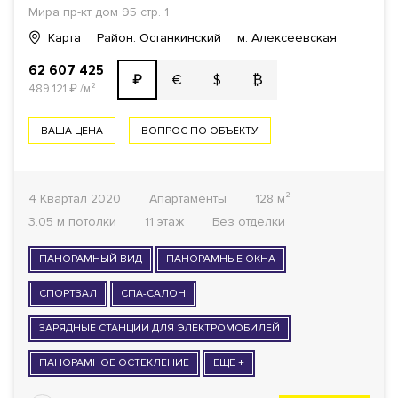
Мира пр-кт
дом 95 стр. 1
Карта
Район: Останкинский
м. Алексеевская
62 607 425
€
$
₿
₽
489 121
₽
/м²
ВАША ЦЕНА
ВОПРОС ПО ОБЪЕКТУ
4 Квартал 2020
Апартаменты
128 м²
3.05 м потолки
11 этаж
Без отделки
ПАНОРАМНЫЙ ВИД
ПАНОРАМНЫЕ ОКНА
СПОРТЗАЛ
СПА-САЛОН
ЗАРЯДНЫЕ СТАНЦИИ ДЛЯ ЭЛЕКТРОМОБИЛЕЙ
ПАНОРАМНОЕ ОСТЕКЛЕНИЕ
ЕЩЕ +