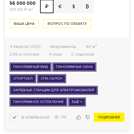
56 000 000
€
$
₿
₽
933 333
₽
/м²
ВАША ЦЕНА
ВОПРОС ПО ОБЪЕКТУ
4 Квартал 2020
Апартаменты
60 м²
3.05 м потолки
4 этаж
С отделкой
ПАНОРАМНЫЙ ВИД
ПАНОРАМНЫЕ ОКНА
СПОРТЗАЛ
СПА-САЛОН
ЗАРЯДНЫЕ СТАНЦИИ ДЛЯ ЭЛЕКТРОМОБИЛЕЙ
ПАНОРАМНОЕ ОСТЕКЛЕНИЕ
ЕЩЕ +
119
ПОДРОБНЕЕ