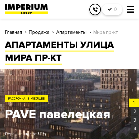
0
Главная
Продажа
Апартаменты
Мира пр-кт
АПАРТАМЕНТЫ УЛИЦА
МИРА ПР-КТ
ЗАО
1
Родина Парк
2
3
4
Первый взнос от 30%