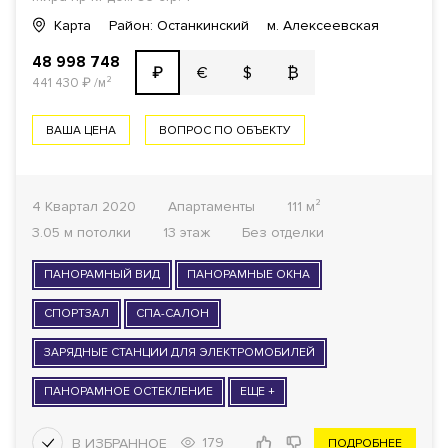
Карта
Район: Останкинский
м. Алексеевская
48 998 748
€
$
₿
₽
441 430
₽
/м²
ВАША ЦЕНА
ВОПРОС ПО ОБЪЕКТУ
4 Квартал 2020
Апартаменты
111 м²
3.05 м потолки
13 этаж
Без отделки
ПАНОРАМНЫЙ ВИД
ПАНОРАМНЫЕ ОКНА
СПОРТЗАЛ
СПА-САЛОН
ЗАРЯДНЫЕ СТАНЦИИ ДЛЯ ЭЛЕКТРОМОБИЛЕЙ
ПАНОРАМНОЕ ОСТЕКЛЕНИЕ
ЕЩЕ +
179
ПОДРОБНЕЕ