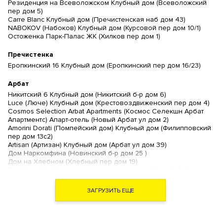
Резиденция на Всеволожском Клубный дом (Всеволожский
пер дом 5)
Carre Blanc Клубный дом (Пречистенская наб дом 43)
NABOKOV (Набоков) Клубный дом (Курсовой пер дом 10/1)
Остоженка Парк-Палас ЖК (Хилков пер дом 1)
Пречистенка
Еропкинский 16 Клубный дом (Еропкинский пер дом 16/23)
Арбат
Никитский 6 Клубный дом (Никитский б-р дом 6)
Luce (Люче) Клубный дом (Крестовоздвиженский пер дом 4)
Cosmos Selection Arbat Apartments (Космос Селекшн Арбат
Апартментс) Апарт-отель (Новый Арбат ул дом 2)
Amorini Dorati (Помпейский дом) Клубный дом (Филипповский
пер дом 13с2)
Artisan (Артизан) Клубный дом (Арбат ул дом 39)
Дом Наркомфина (Новинский б-р дом 25 )
Дом на Хлебном (Хлебный пер дом 19)
The Book (Зе Бук) Комплекс апартаментов (Новый Арбат ул
дом 15)
Звезды Арбата Комплекс апартаментов (Новый Арбат ул дом
ЗАГРУЗИТЬ ЕЩЕ
32)
Turandot Residences (Турандот Резиденсес) Клубный дом
(Арбат ул дом 24)
Гоголевский 12 Ансамбль клубных резиденций (Гоголевский