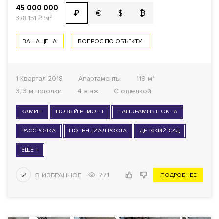
45 000 000
€
$
₿
₽
378 151
₽
/м²
ВАША ЦЕНА
ВОПРОС ПО ОБЪЕКТУ
1 Квартал 2018
Апартаменты
119 м²
3.13 м потолки
4 этаж
С отделкой
КАМИН
НОВЫЙ РЕМОНТ
ПАНОРАМНЫЕ ОКНА
РАССРОЧКА
ПОТЕНЦИАЛ РОСТА
ДЕТСКИЙ САД
ЕЩЕ +
771
ПОДРОБНЕЕ