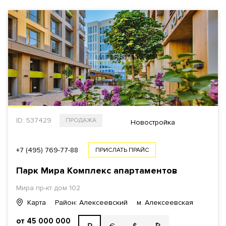
РАЙОН
ВЫБРАТЬ НА КАРТЕ
СТОИМОСТЬ
Общая
За 1 м²
ID: 537429
ПРОДАЖА
Новостройка
+7 (495) 769-77-88
ПРИСЛАТЬ ПРАЙС
$
€
₿
₽
Парк Мира Комплекс апартаментов
ПЛОЩАДЬ
Мира пр-кт
дом 102
Карта
Район: Алексеевский
м. Алексеевская
от 45 000 000