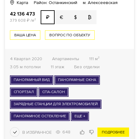
Карта
Район: Останкинский
м. Алексеевская
42 136 473
€
$
₿
₽
379 608
₽
/м²
ВАША ЦЕНА
ВОПРОС ПО ОБЪЕКТУ
4 Квартал 2020
Апартаменты
111 м²
3.05 м потолки
11 этаж
Без отделки
ПАНОРАМНЫЙ ВИД
ПАНОРАМНЫЕ ОКНА
СПОРТЗАЛ
СПА-САЛОН
ЗАРЯДНЫЕ СТАНЦИИ ДЛЯ ЭЛЕКТРОМОБИЛЕЙ
ПАНОРАМНОЕ ОСТЕКЛЕНИЕ
ЕЩЕ +
648
ПОДРОБНЕЕ