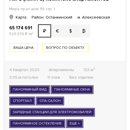
Мира пр-кт
дом 95 стр. 1
Карта
Район: Останкинский
м. Алексеевская
65 174 691
€
$
₿
₽
529 876
₽
/м²
ВАША ЦЕНА
ВОПРОС ПО ОБЪЕКТУ
4 Квартал 2020
Апартаменты
123 м²
3.05 м потолки
11 этаж
Без отделки
ПАНОРАМНЫЙ ВИД
ПАНОРАМНЫЕ ОКНА
СПОРТЗАЛ
СПА-САЛОН
ЗАРЯДНЫЕ СТАНЦИИ ДЛЯ ЭЛЕКТРОМОБИЛЕЙ
ПАНОРАМНОЕ ОСТЕКЛЕНИЕ
ЕЩЕ +