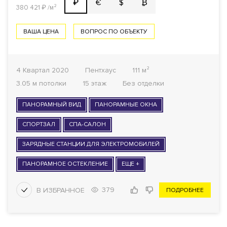
€
$
₿
₽
380 421
₽
/м²
ВАША ЦЕНА
ВОПРОС ПО ОБЪЕКТУ
4 Квартал 2020
Пентхаус
111 м²
3.05 м потолки
15 этаж
Без отделки
ПАНОРАМНЫЙ ВИД
ПАНОРАМНЫЕ ОКНА
СПОРТЗАЛ
СПА-САЛОН
ЗАРЯДНЫЕ СТАНЦИИ ДЛЯ ЭЛЕКТРОМОБИЛЕЙ
ПАНОРАМНОЕ ОСТЕКЛЕНИЕ
ЕЩЕ +
379
ПОДРОБНЕЕ